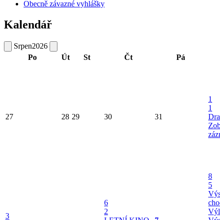
Obecně závazné vyhlášky
Kalendář
Srpen
2026
Po
Út
St
Čt
Pá
1
1
27
28
29
30
31
Dra
Zob
záz
8
5
Výs
6
cho
2
Výl
3