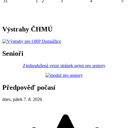
31
1
2
3
4
5
Výstrahy ČHMÚ
Senioři
Zjednodušená verze stránek nejen pro seniory
Předpověď počasí
dnes, pátek 7. 8. 2026