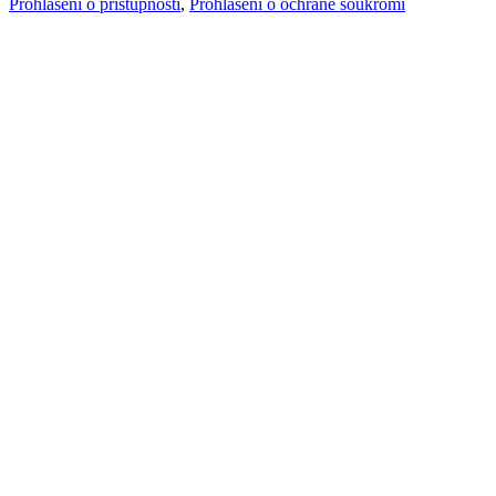
Prohlášení o přístupnosti
,
Prohlášení o ochraně soukromí