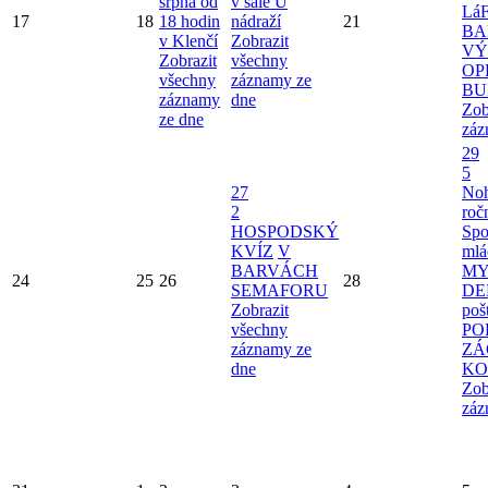
srpna od
v sále U
Lá
17
18
18 hodin
nádraží
21
BA
v Klenčí
Zobrazit
VÝ
Zobrazit
všechny
OP
všechny
záznamy ze
BU
záznamy
dne
Zob
ze dne
záz
29
5
27
Noh
2
roč
HOSPODSKÝ
Spo
KVÍZ
V
mlá
BARVÁCH
MY
24
25
26
28
SEMAFORU
D
Zobrazit
poš
všechny
PO
záznamy ze
ZÁ
dne
KO
Zob
záz