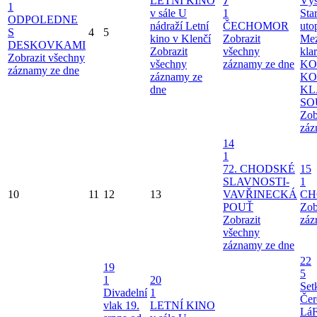
LETNÍ KINO
7
Výs
1
v sále U
1
Sta
ODPOLEDNE
nádraží
Letní
ČECHOMOR
uto
S
4
5
kino v Klenčí
Zobrazit
Mez
DESKOVKAMI
Zobrazit
všechny
kla
Zobrazit všechny
všechny
záznamy ze dne
KO
záznamy ze dne
záznamy ze
KO
dne
KL
SO
Zob
záz
14
1
72. CHODSKÉ
15
SLAVNOSTI-
1
10
11
12
13
VAVŘINECKÁ
CH
POUŤ
Zob
Zobrazit
záz
všechny
záznamy ze dne
22
19
5
1
20
Set
Divadelní
1
Čer
vlak 19.
LETNÍ KINO
Lá