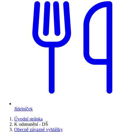
Jídelníček
Úvodní stránka
K odstranění - DŠ
Obecně závazné vyhlášky