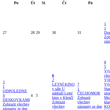
Po
Út
St
Čt
Pá
1
1
27
28
29
30
31
Dra
Zob
záz
8
5
Výs
6
cho
2
Výl
3
LETNÍ KINO
7
Výs
1
v sále U
1
Sta
ODPOLEDNE
nádraží
Letní
ČECHOMOR
uto
S
4
5
kino v Klenčí
Zobrazit
Mez
DESKOVKAMI
Zobrazit
všechny
kla
Zobrazit všechny
všechny
záznamy ze dne
KO
záznamy ze dne