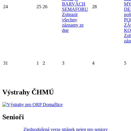
BARVÁCH
MY
24
25
26
28
SEMAFORU
D
Zobrazit
poš
všechny
PO
záznamy ze
ZÁ
dne
KO
Zob
záz
31
1
2
3
4
5
Výstrahy ČHMÚ
Senioři
Zjednodušená verze stránek nejen pro seniory