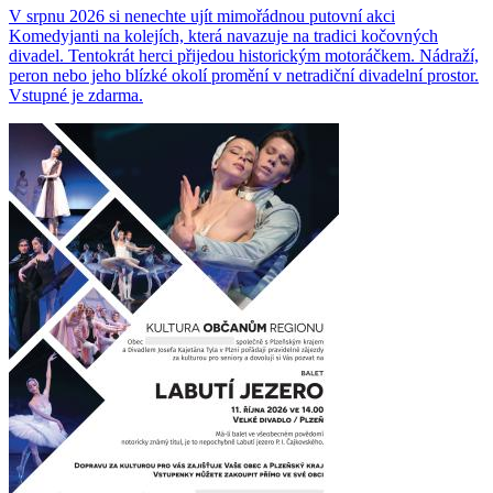
V srpnu 2026 si nenechte ujít mimořádnou putovní akci
Komedyjanti na kolejích, která navazuje na tradici kočovných
divadel. Tentokrát herci přijedou historickým motoráčkem. Nádraží,
peron nebo jeho blízké okolí promění v netradiční divadelní prostor.
Vstupné je zdarma.