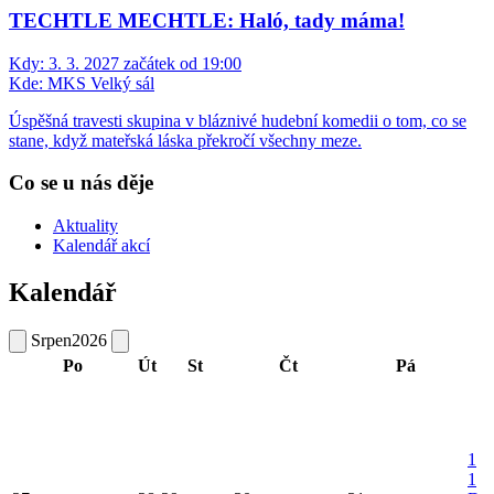
TECHTLE MECHTLE: Haló, tady máma!
Kdy:
3. 3. 2027 začátek od 19:00
Kde:
MKS Velký sál
Úspěšná travesti skupina v bláznivé hudební komedii o tom, co se
stane, když mateřská láska překročí všechny meze.
Co se u nás děje
Aktuality
Kalendář akcí
Kalendář
Srpen
2026
Po
Út
St
Čt
Pá
1
1