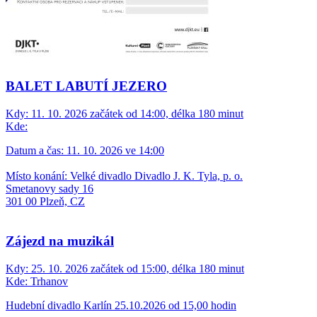
BALET LABUTÍ JEZERO
Kdy:
11. 10. 2026 začátek od 14:00, délka 180 minut
Kde:
Datum a čas: 11. 10. 2026 ve 14:00
Místo konání: Velké divadlo Divadlo J. K. Tyla, p. o.
Smetanovy sady 16
301 00 Plzeň, CZ
Zájezd na muzikál
Kdy:
25. 10. 2026 začátek od 15:00, délka 180 minut
Kde:
Trhanov
Hudební divadlo Karlín 25.10.2026 od 15,00 hodin