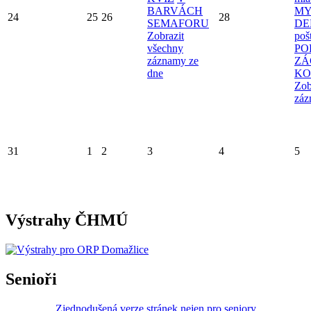
BARVÁCH
MY
24
25
26
28
SEMAFORU
D
Zobrazit
poš
všechny
PO
záznamy ze
ZÁ
dne
KO
Zob
záz
31
1
2
3
4
5
Výstrahy ČHMÚ
Senioři
Zjednodušená verze stránek nejen pro seniory