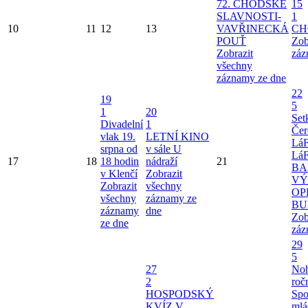
72. CHODSKÉ
15
SLAVNOSTI-
1
10
11
12
13
VAVŘINECKÁ
CH
POUŤ
Zob
Zobrazit
záz
všechny
záznamy ze dne
22
19
5
1
20
Set
Divadelní
1
Čer
vlak 19.
LETNÍ KINO
Lá
srpna od
v sále U
Lá
17
18
18 hodin
nádraží
21
BA
v Klenčí
Zobrazit
VÝ
Zobrazit
všechny
OP
všechny
záznamy ze
BU
záznamy
dne
Zob
ze dne
záz
29
5
27
Noh
2
roč
HOSPODSKÝ
Spo
KVÍZ
V
mlá