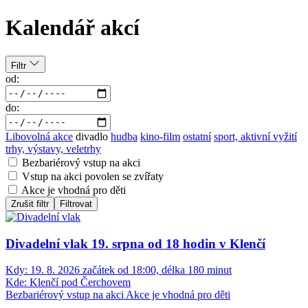
Kalendář akcí
Filtr
od:
do:
Libovolná akce
divadlo
hudba
kino-film
ostatní
sport, aktivní vyžití
trhy, výstavy, veletrhy
Bezbariérový vstup na akci
Vstup na akci povolen se zvířaty
Akce je vhodná pro děti
Zrušit filtr
Filtrovat
Divadelní vlak 19. srpna od 18 hodin v Klenčí
Kdy:
19. 8. 2026 začátek od 18:00, délka 180 minut
Kde:
Klenčí pod Čerchovem
Bezbariérový vstup na akci
Akce je vhodná pro děti