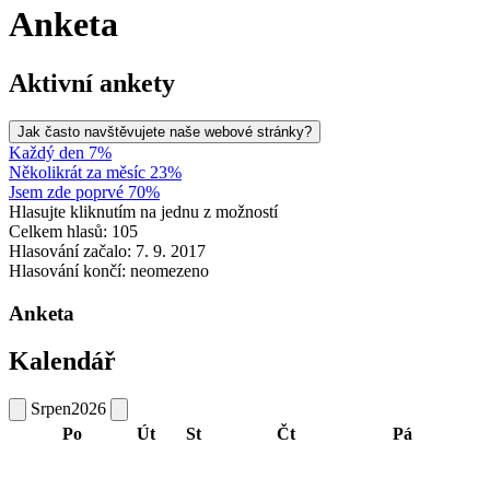
Anketa
Aktivní ankety
Jak často navštěvujete naše webové stránky?
Každý den 7%
Několikrát za měsíc 23%
Jsem zde poprvé 70%
Hlasujte kliknutím na jednu z možností
Celkem hlasů: 105
Hlasování začalo: 7. 9. 2017
Hlasování končí: neomezeno
Anketa
Kalendář
Srpen
2026
Po
Út
St
Čt
Pá