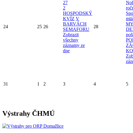
27
Noh
2
roč
HOSPODSKÝ
Spo
KVÍZ
V
mlá
BARVÁCH
MY
24
25
26
28
SEMAFORU
D
Zobrazit
poš
všechny
PO
záznamy ze
ZÁ
dne
KO
Zob
záz
31
1
2
3
4
5
Výstrahy ČHMÚ