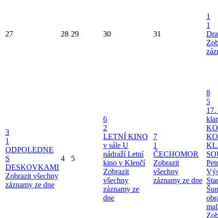
1
1
27
28
29
30
31
Dra
Zob
záz
8
5
17.
6
kla
2
KO
3
LETNÍ KINO
7
KO
1
v sále U
1
KL
ODPOLEDNE
nádraží
Letní
ČECHOMOR
SO
S
4
5
kino v Klenčí
Zobrazit
Pet
DESKOVKAMI
Zobrazit
všechny
Výs
Zobrazit všechny
všechny
záznamy ze dne
Sta
záznamy ze dne
záznamy ze
Šu
dne
obr
mal
Zob