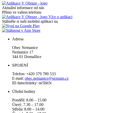
Aktuální informace od nás
Přímo ve vašem telefonu
Více o aplikaci
Stáhněte si naši mobilní aplikaci na
Adresa
Obec Nemanice
Nemanice 17
344 01 Domažlice
SPOJENÍ
Telefon: +420 379 789 533
E-mail:
obec.nemanice@seznam.cz
ID datschránky: ne5bh5t
Úřední hodiny
Pondělí: 8.00 – 15.00
Úterý: 7.30 – 17.00
Středa: 8.00 – 14.00