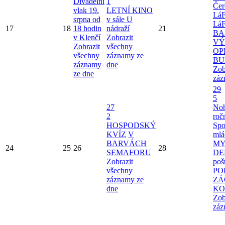
Divadelní
1
Čer
vlak 19.
LETNÍ KINO
Lá
srpna od
v sále U
Lá
17
18
18 hodin
nádraží
21
BA
v Klenčí
Zobrazit
VÝ
Zobrazit
všechny
OP
všechny
záznamy ze
BU
záznamy
dne
Zob
ze dne
záz
29
5
27
Noh
2
roč
HOSPODSKÝ
Spo
KVÍZ
V
mlá
BARVÁCH
MY
24
25
26
28
SEMAFORU
D
Zobrazit
poš
všechny
PO
záznamy ze
ZÁ
dne
KO
Zob
záz