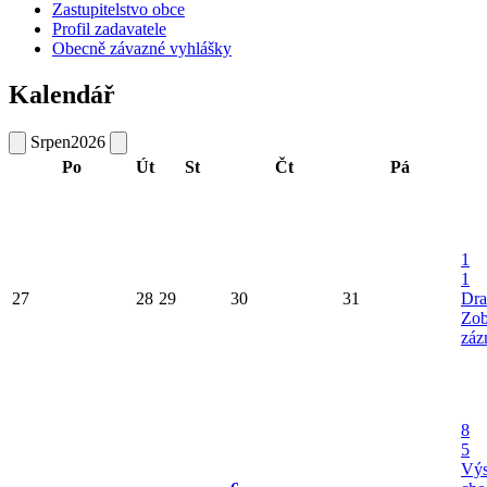
Zastupitelstvo obce
Profil zadavatele
Obecně závazné vyhlášky
Kalendář
Srpen
2026
Po
Út
St
Čt
Pá
1
1
27
28
29
30
31
Dra
Zob
záz
8
5
Výs