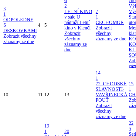
6
cho
2
Výl
3
LETNÍ KINO
7
Výs
1
v sále U
1
Sta
ODPOLEDNE
nádraží
Letní
ČECHOMOR
uto
S
4
5
kino v Klenčí
Zobrazit
Mez
DESKOVKAMI
Zobrazit
všechny
kla
Zobrazit všechny
všechny
záznamy ze dne
KO
záznamy ze dne
záznamy ze
KO
dne
KL
SO
Zob
záz
14
1
72. CHODSKÉ
15
SLAVNOSTI-
1
10
11
12
13
VAVŘINECKÁ
CH
POUŤ
Zob
Zobrazit
záz
všechny
záznamy ze dne
22
19
5
1
20
Set