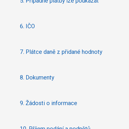
5.
Případné platby lze poukázat
6.
IČO
7.
Plátce daně z přidané hodnoty
8.
Dokumenty
9.
Žádosti o informace
10.
Příjem podání a podnětů