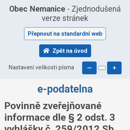
Obec Nemanice
- Zjednodušená
verze stránek
Přepnout na standardní web
Zpět na úvod
Nastavení velikosti písma
—
+
e-podatelna
Povinně zveřejňované
informace dle § 2 odst. 3
vyhlášky č. 259/2012 Sb.,