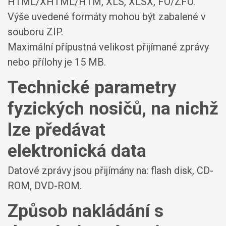
HTML/XHTML/HTM, XLS, XLSX, FO/ZFO.
Výše uvedené formáty mohou být zabalené v
souboru ZIP.
Maximální přípustná velikost přijímané zprávy
nebo přílohy je
15 MB
.
Technické parametry
fyzických nosičů, na nichž
lze předávat
elektronická data
Datové zprávy jsou přijímány na:
flash disk, CD-
ROM, DVD-ROM.
Způsob nakládání s