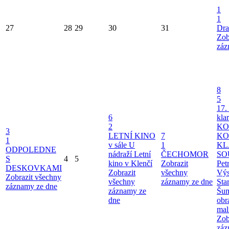
1
1
27
28
29
30
31
Dra
Zob
záz
8
5
17.
6
kla
2
KO
3
LETNÍ KINO
7
KO
1
v sále U
1
KL
ODPOLEDNE
nádraží
Letní
ČECHOMOR
SO
S
4
5
kino v Klenčí
Zobrazit
Pet
DESKOVKAMI
Zobrazit
všechny
Výs
Zobrazit všechny
všechny
záznamy ze dne
Sta
záznamy ze dne
záznamy ze
Šu
dne
obr
mal
Zob
záz