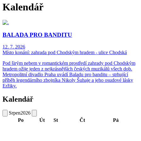
Kalendář
BALADA PRO BANDITU
12. 7. 2026
Místo konání:
zahrada pod Chodským hradem - ulice Chodská
Pod širým nebem v romantickém prostředí zahrady pod Chodským
hradem ožije jeden z nejkrásnějších českých muzikálů všech dob.
Metropolitní divadlo Praha uvádí Baladu pro banditu – strhující
příběh legendárního zbojníka Nikoly Šuhaje a jeho osudové lásky
Eržiky.
Kalendář
Srpen
2026
Po
Út
St
Čt
Pá