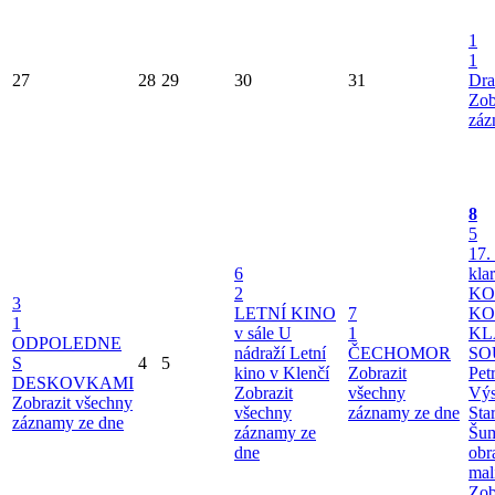
1
1
27
28
29
30
31
Dra
Zob
záz
8
5
17.
6
kla
2
KO
3
LETNÍ KINO
7
KO
1
v sále U
1
KL
ODPOLEDNE
nádraží
Letní
ČECHOMOR
SO
S
4
5
kino v Klenčí
Zobrazit
Pet
DESKOVKAMI
Zobrazit
všechny
Výs
Zobrazit všechny
všechny
záznamy ze dne
Sta
záznamy ze dne
záznamy ze
Šu
dne
obr
mal
Zob