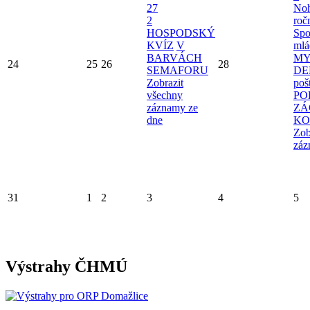
27
Noh
2
roč
HOSPODSKÝ
Spo
KVÍZ
V
mlá
BARVÁCH
MY
24
25
26
28
SEMAFORU
D
Zobrazit
poš
všechny
PO
záznamy ze
ZÁ
dne
KO
Zob
záz
31
1
2
3
4
5
Výstrahy ČHMÚ