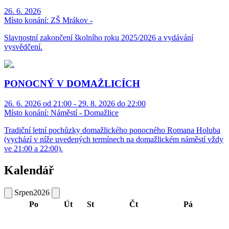
26. 6. 2026
Místo konání:
ZŠ Mrákov -
Slavnostní zakončení školního roku 2025/2026 a vydávání
vysvědčení.
PONOCNÝ V DOMAŽLICÍCH
26. 6. 2026 od 21:00 - 29. 8. 2026 do 22:00
Místo konání:
Náměstí - Domažlice
Tradiční letní pochůzky domažlického ponocného Romana Holuba
(vychází v níže uvedených termínech na domažlickém náměstí vždy
ve 21:00 a 22:00).
Kalendář
Srpen
2026
Po
Út
St
Čt
Pá