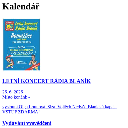
Kalendář
LETNÍ KONCERT RÁDIA BLANÍK
26. 6. 2026
Místo konání:
-
vystoupí Olga Lounová, Slza, Vojtěch Nedvěd Blanická kapela
VSTUP ZDARMA!
Vydávání vysvědčení