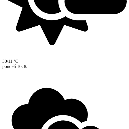
30/11 °C
pondělí
10. 8.