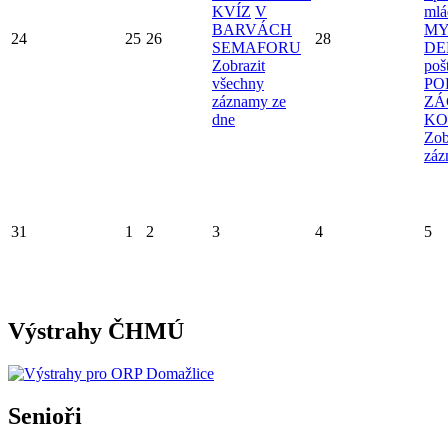
KVÍZ
V
mlá
BARVÁCH
MY
24
25
26
28
SEMAFORU
D
Zobrazit
poš
všechny
PO
záznamy ze
ZÁ
dne
KO
Zob
záz
31
1
2
3
4
5
Výstrahy ČHMÚ
Senioři