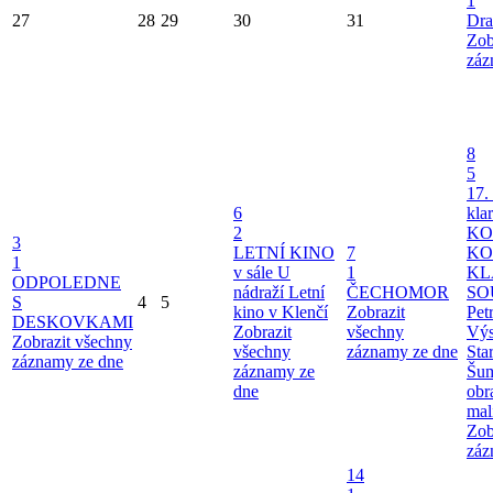
1
27
28
29
30
31
Dra
Zob
záz
8
5
17.
6
kla
2
KO
3
LETNÍ KINO
7
KO
1
v sále U
1
KL
ODPOLEDNE
nádraží
Letní
ČECHOMOR
SO
S
4
5
kino v Klenčí
Zobrazit
Pet
DESKOVKAMI
Zobrazit
všechny
Výs
Zobrazit všechny
všechny
záznamy ze dne
Sta
záznamy ze dne
záznamy ze
Šu
dne
obr
mal
Zob
záz
14