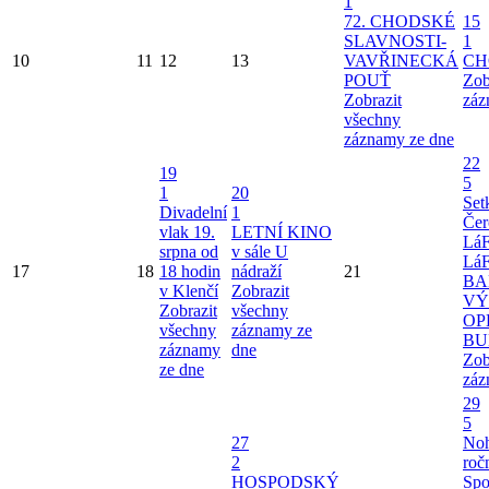
1
72. CHODSKÉ
15
SLAVNOSTI-
1
10
11
12
13
VAVŘINECKÁ
CH
POUŤ
Zob
Zobrazit
záz
všechny
záznamy ze dne
22
19
5
1
20
Set
Divadelní
1
Čer
vlak 19.
LETNÍ KINO
Lá
srpna od
v sále U
Lá
17
18
18 hodin
nádraží
21
BA
v Klenčí
Zobrazit
VÝ
Zobrazit
všechny
OP
všechny
záznamy ze
BU
záznamy
dne
Zob
ze dne
záz
29
5
27
Noh
2
roč
HOSPODSKÝ
Spo