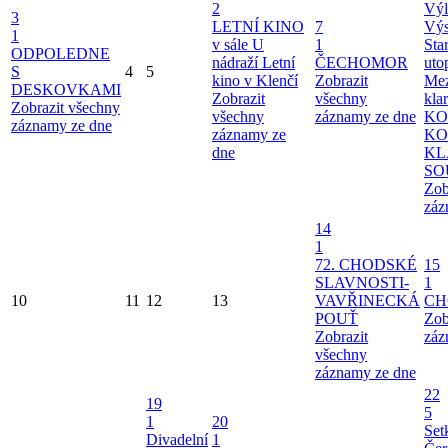
2
Výl
3
LETNÍ KINO
7
Výs
1
v sále U
1
Sta
ODPOLEDNE
nádraží
Letní
ČECHOMOR
uto
S
4
5
kino v Klenčí
Zobrazit
Mez
DESKOVKAMI
Zobrazit
všechny
kla
Zobrazit všechny
všechny
záznamy ze dne
KO
záznamy ze dne
záznamy ze
KO
dne
KL
SO
Zob
záz
14
1
72. CHODSKÉ
15
SLAVNOSTI-
1
10
11
12
13
VAVŘINECKÁ
CH
POUŤ
Zob
Zobrazit
záz
všechny
záznamy ze dne
22
19
5
1
20
Set
Divadelní
1