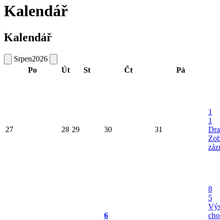
Kalendář
Kalendář
Srpen
2026
Po
Út
St
Čt
Pá
1
1
27
28
29
30
31
Dra
Zob
záz
8
5
Výs
6
cho