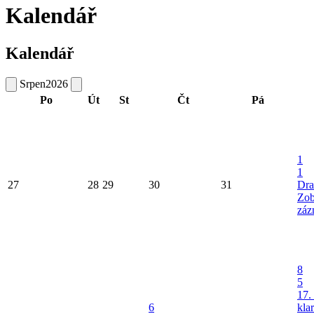
Kalendář
Kalendář
Srpen
2026
Po
Út
St
Čt
Pá
1
1
27
28
29
30
31
Dra
Zob
záz
8
5
17.
6
kla