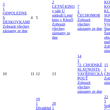
2
KO
3
LETNÍ KINO
7
KO
1
v sále U
1
KL
ODPOLEDNE
nádraží
Letní
ČECHOMOR
SO
S
4
5
kino v Klenčí
Zobrazit
Pet
DESKOVKAMI
Zobrazit
všechny
Výs
Zobrazit všechny
všechny
záznamy ze dne
Sta
záznamy ze dne
záznamy ze
Šu
dne
obr
mal
Zob
záz
14
1
72. CHODSKÉ
15
SLAVNOSTI-
1
10
11
12
13
VAVŘINECKÁ
CH
POUŤ
Zob
Zobrazit
záz
všechny
záznamy ze dne
22
19
5
1
20
Set
Divadelní
1