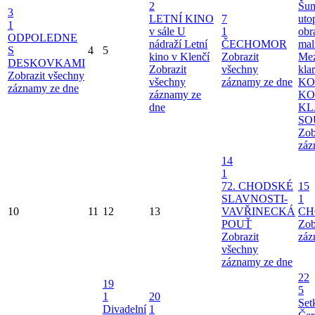
2
Šu
3
LETNÍ KINO
7
uto
1
v sále U
1
obr
ODPOLEDNE
nádraží
Letní
ČECHOMOR
mal
S
4
5
kino v Klenčí
Zobrazit
Mez
DESKOVKAMI
Zobrazit
všechny
kla
Zobrazit všechny
všechny
záznamy ze dne
KO
záznamy ze dne
záznamy ze
KO
dne
KL
SO
Zob
záz
14
1
72. CHODSKÉ
15
SLAVNOSTI-
1
10
11
12
13
VAVŘINECKÁ
CH
POUŤ
Zob
Zobrazit
záz
všechny
záznamy ze dne
22
19
5
1
20
Set
Divadelní
1