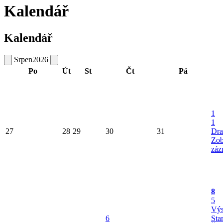
Kalendář
Kalendář
Srpen
2026
Po
Út
St
Čt
Pá
1
1
27
28
29
30
31
Dra
Zob
záz
8
5
Výs
6
Sta