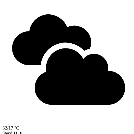
32/17 °C
úterý
11. 8.