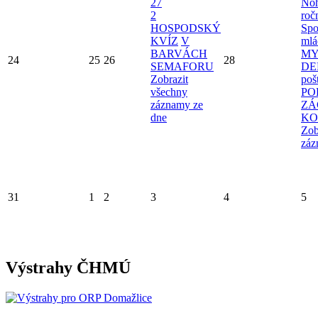
27
Noh
2
roč
HOSPODSKÝ
Spo
KVÍZ
V
mlá
BARVÁCH
MY
24
25
26
28
SEMAFORU
D
Zobrazit
poš
všechny
PO
záznamy ze
ZÁ
dne
KO
Zob
záz
31
1
2
3
4
5
Výstrahy ČHMÚ