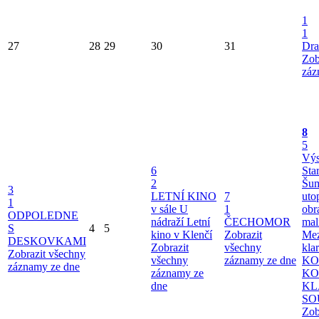
1
1
27
28
29
30
31
Dra
Zob
záz
8
5
Výs
6
Sta
2
Šu
3
LETNÍ KINO
7
uto
1
v sále U
1
obr
ODPOLEDNE
nádraží
Letní
ČECHOMOR
mal
S
4
5
kino v Klenčí
Zobrazit
Mez
DESKOVKAMI
Zobrazit
všechny
kla
Zobrazit všechny
všechny
záznamy ze dne
KO
záznamy ze dne
záznamy ze
KO
dne
KL
SO
Zob