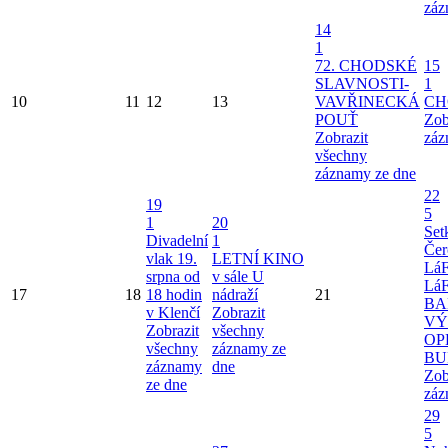
záz
14
1
72. CHODSKÉ
15
SLAVNOSTI-
1
10
11
12
13
VAVŘINECKÁ
CH
POUŤ
Zob
Zobrazit
záz
všechny
záznamy ze dne
22
19
5
1
20
Set
Divadelní
1
Čer
vlak 19.
LETNÍ KINO
Lá
srpna od
v sále U
Lá
17
18
18 hodin
nádraží
21
BA
v Klenčí
Zobrazit
VÝ
Zobrazit
všechny
OP
všechny
záznamy ze
BU
záznamy
dne
Zob
ze dne
záz
29
5