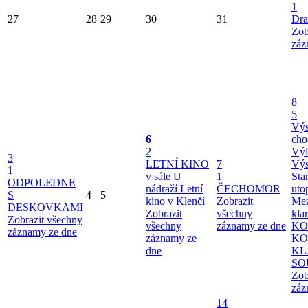
1
27
28
29
30
31
Dra
Zob
záz
8
5
Výs
6
cho
2
Výl
3
LETNÍ KINO
7
Výs
1
v sále U
1
Sta
ODPOLEDNE
nádraží
Letní
ČECHOMOR
uto
S
4
5
kino v Klenčí
Zobrazit
Mez
DESKOVKAMI
Zobrazit
všechny
kla
Zobrazit všechny
všechny
záznamy ze dne
KO
záznamy ze dne
záznamy ze
KO
dne
KL
SO
Zob
záz
14