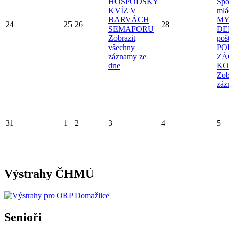
HOSPODSKÝ
Spo
KVÍZ
V
mlá
BARVÁCH
MY
24
25
26
28
SEMAFORU
D
Zobrazit
poš
všechny
PO
záznamy ze
ZÁ
dne
KO
Zob
záz
31
1
2
3
4
5
Výstrahy ČHMÚ
Senioři