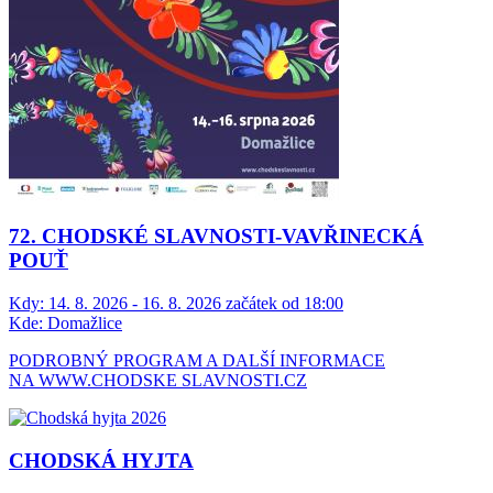
72. CHODSKÉ SLAVNOSTI-VAVŘINECKÁ
POUŤ
Kdy:
14. 8. 2026 - 16. 8. 2026 začátek od 18:00
Kde:
Domažlice
PODROBNÝ PROGRAM A DALŠÍ INFORMACE
NA WWW.CHODSKE SLAVNOSTI.CZ
CHODSKÁ HYJTA