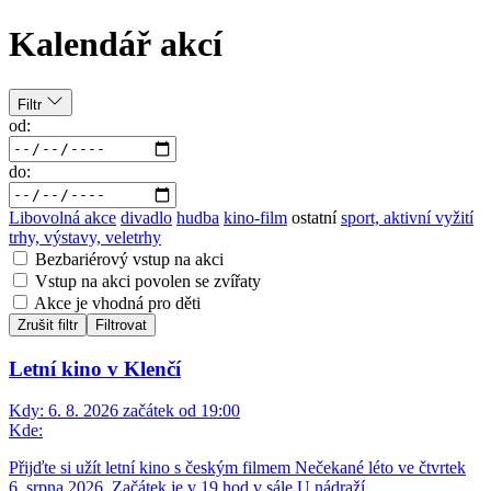
Kalendář akcí
Filtr
od:
do:
Libovolná akce
divadlo
hudba
kino-film
ostatní
sport, aktivní vyžití
trhy, výstavy, veletrhy
Bezbariérový vstup na akci
Vstup na akci povolen se zvířaty
Akce je vhodná pro děti
Zrušit filtr
Filtrovat
Letní kino v Klenčí
Kdy:
6. 8. 2026 začátek od 19:00
Kde:
Přijďte si užít letní kino s českým filmem Nečekané léto ve čtvrtek
6. srpna 2026. Začátek je v 19 hod v sále U nádraží.