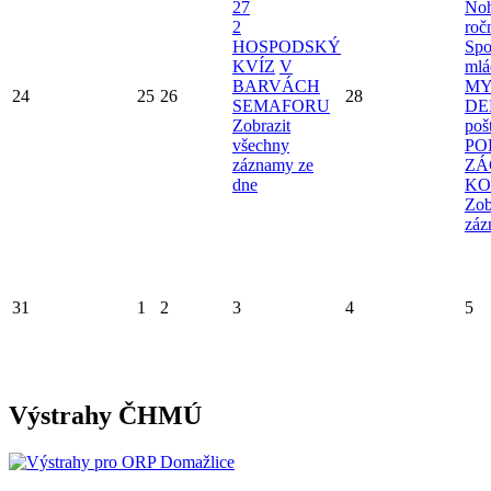
27
Noh
2
roč
HOSPODSKÝ
Spo
KVÍZ
V
mlá
BARVÁCH
MY
24
25
26
28
SEMAFORU
D
Zobrazit
poš
všechny
PO
záznamy ze
ZÁ
dne
KO
Zob
záz
31
1
2
3
4
5
Výstrahy ČHMÚ