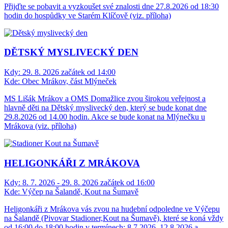
Přijďte se pobavit a vyzkoušet své znalosti dne 27.8.2026 od 18:30
hodin do hospůdky ve Starém Klíčově (viz. příloha)
DĚTSKÝ MYSLIVECKÝ DEN
Kdy:
29. 8. 2026 začátek od 14:00
Kde:
Obec Mrákov, část Mlýneček
MS Lišák Mrákov a OMS Domažlice zvou širokou veřejnost a
hlavně děti na Dětský myslivecký den, který se bude konat dne
29.8.2026 od 14.00 hodin. Akce se bude konat na Mlýnečku u
Mrákova (viz. příloha)
HELIGONKÁŘI Z MRÁKOVA
Kdy:
8. 7. 2026 - 29. 8. 2026 začátek od 16:00
Kde:
Výčep na Šalandě, Kout na Šumavě
Heligonkáři z Mrákova vás zvou na hudební odpoledne ve Výčepu
na Šalandě (Pivovar Stadioner,Kout na Šumavě), které se koná vždy
od 16:00 do 18:00 hodin v termínech: 8.7.2026, 12.8.2026 a