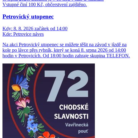
Vstupné činí 100 Kč, občerstvení zajištěno.
Petrovický utopenec
Kdy:
8. 8. 2026 začátek od 14:00
Kde:
Petrovice náves
Na akci Petrovický utopenec se můžete těšit na závod v jízdě na
kole po lávce přes rybník, který se koná 8. srpna 2026 od 14:00
hodin v Petrovicích. Od 18:00 hodin zahraje skupina TELEFON.