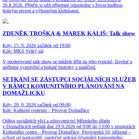
26.8.2026. Přijďte si užít příjemné odpoledne s živou hudbou,
dobrým pivem a výbornými klobásami.
ZDENĚK TROŠKA & MAREK KALIŠ: Talk show
Kdy:
15. 9. 2026 začátek od 19:00
Kde:
MKS Velký sál
V moderované talk show se můžete těšit na jeho typické, živelné a
upřímné vyprávění a bohaté historky z natáčení.
SETKÁNÍ SE ZÁSTUPCI SOCIÁLNÍCH SLUŽEB
V RÁMCI KOMUNITNÍHO PLÁNOVÁNÍ NA
DOMAŽLICKU
Kdy:
29. 9. 2026 začátek od 09:00
Kde:
Kulturní centrum – Pivovar Domažlice
Odbor sociálních věcí a zdravotnictví Městského úřadu
v Domažlicích pořádá dne 29.9.2026 od 9:00 do 13:00 v prostorách
Kulturního centra – Pivovar Domažlice, Pivovarská 10, přízemí –
vchod od parkoviště, společné setkání účastníků komunitního