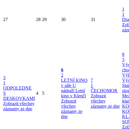
1
1
27
28
29
30
31
Dra
Zob
záz
8
5
Výs
6
cho
2
Výl
3
LETNÍ KINO
7
Výs
1
v sále U
1
Sta
ODPOLEDNE
nádraží
Letní
ČECHOMOR
uto
S
4
5
kino v Klenčí
Zobrazit
Mez
DESKOVKAMI
Zobrazit
všechny
kla
Zobrazit všechny
všechny
záznamy ze dne
KO
záznamy ze dne
záznamy ze
KO
dne
KL
SO
Zob