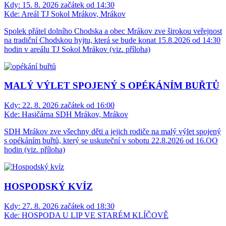
Kdy:
15. 8. 2026 začátek od 14:30
Kde:
Areál TJ Sokol Mrákov, Mrákov
Spolek přátel dolního Chodska a obec Mrákov zve širokou veřejnost
na tradiční Chodskou hyjtu, která se bude konat 15.8.2026 od 14:30
hodin v areálu TJ Sokol Mrákov (viz. příloha)
MALÝ VÝLET SPOJENÝ S OPÉKÁNÍM BUŘTŮ
Kdy:
22. 8. 2026 začátek od 16:00
Kde:
Hasičárna SDH Mrákov, Mrákov
SDH Mrákov zve všechny děti a jejich rodiče na malý výlet spojený
s opékáním buřtů, který se uskuteční v sobotu 22.8.2026 od 16.OO
hodin (viz. příloha)
HOSPODSKÝ KVÍZ
Kdy:
27. 8. 2026 začátek od 18:30
Kde:
HOSPODA U LIP VE STARÉM KLÍČOVĚ