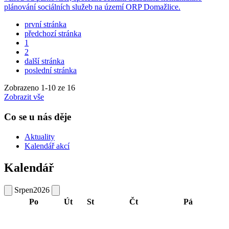
plánování sociálních služeb na území ORP Domažlice.
první stránka
předchozí stránka
1
2
další stránka
poslední stránka
Zobrazeno
1
-
10
ze 16
Zobrazit vše
Co se u nás děje
Aktuality
Kalendář akcí
Kalendář
Srpen
2026
Po
Út
St
Čt
Pá